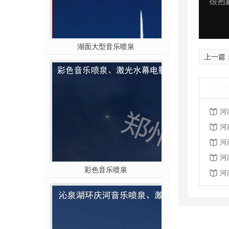
湖面大型音乐喷泉
上一篇
【推
河
河
河
河
彩色音乐喷泉
河