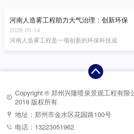
了许多，雾霾天气频率明显减少，空气看起
对当前气候变化和环境污染挑战的回应，意
来更加清新。...
在减缓不利影响。该工程旨在通过人为方式
河南人造雾工程助力大气治理：创新环保
制造雾气，以改善当地气候状况，提高空气
科技成果
2026-05-14
质量，降低气温，并有望对农业生产、生态
河南人造雾工程是一项创新的环保科技成
环境等领域带来积极影响。这一举措标志着
果，为大气治理注入了新动力。这一工程以
当地政府对环境问题的重视，并展现出对可
其独特的方式在改善空气质量方面展现出
持续发展的承诺。...
色。通过使用高科技手段制造的人造雾，在
城市空间中形成了一层透明的保护膜，有效
阻挡有害物质对大气环境的侵害。这项工程
Copyright ® 郑州兴隆喷泉景观工程有限
不仅仅是技术的突破，更是致力于打造清洁
2019 版权所有
和健康的生态环境。通过喷洒细小颗粒，人
地址：郑州市金水区花园路100号
造雾工程成功将污染物...
电话：13223051962