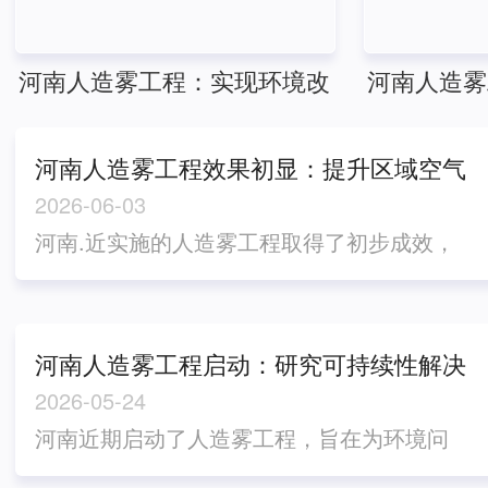
河南人造雾工程：实现环境改
河南人造雾
善的新希望
展环
河南人造雾工程效果初显：提升区域空气
质量
2026-06-03
河南.近实施的人造雾工程取得了初步成效，
这一新颖而..的技术在提升区域空气质量方面
展现出了潜力。通过喷洒细小水滴形成的雾
气，有助于吸附空气中的颗粒物和有害物
河南人造雾工程启动：研究可持续性解决
质，有效改善了周边地区的空气质量。这项
方案
2026-05-24
工程的成功应用使当地居民感受到了明显的
河南近期启动了人造雾工程，旨在为环境问
变化。他们纷纷表示，近期的天气明显清爽
题寻找可持续性解决方案。这一项目被视为