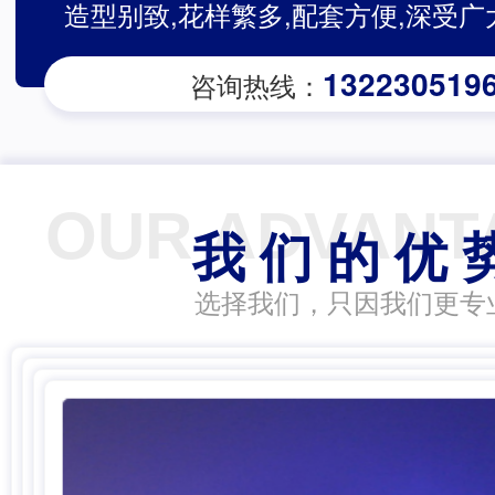
造型别致,花样繁多,配套方便,深受
132230519
咨询热线：
OUR ADVANT
我 们 的 优 
选择我们，只因我们更专