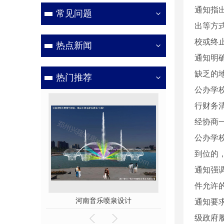
通知指
常见问题
出等方
校或终
热点新闻
通知明
缺乏的
热门推荐
公办学
行财务
经协商
公办学
到位的
通知强
件允许
泉设计
广场梅花形音乐喷泉3
广场梅花形
通知要
级政府