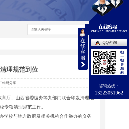
搜索
在
QQ咨询
线
客
扫
一
服
扫
更
校清理规范到位
精
彩
二维码分享
咨询热线：
13223051962
省教育厅、山西省委编办等九部门联合印发清理规
学校专项清理规范工作。
公办学校与地方政府及相关机构合作举办的义务