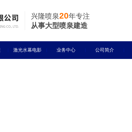
20
兴隆喷泉
年专注
从事大型喷泉建造
程
激光水幕电影
业务中心
公司简介