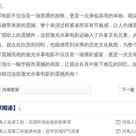
宴。
部电影不仅仅是一场普通的放映，更是一次身临其境的体验。观
烁都带来新的震撼。整个表演过程紧凑而富有节奏感，让人仿佛置
了视听上的震撼外，这部激光水幕电影还融入了许多文化元素。
蕴。观众在欣赏的同时，也能感受到浓厚的历史文化氛围，为整
部震撼亮相的激光水幕电影不仅仅是一场视听盛宴，更是一次文
呈现出一幅华丽而震撼的画面，让观众在其中留下难忘的回忆。
能错过这部激光水幕电影的震撼亮相！
：
河南喷泉
下一篇
荐阅读】↓
乐喷泉
河南音乐喷泉设计
广场梅花
南人造雾工程：实现环境改善的新希望
河南人
南人造雾工程效果初显：提升区域空气质量
河南人