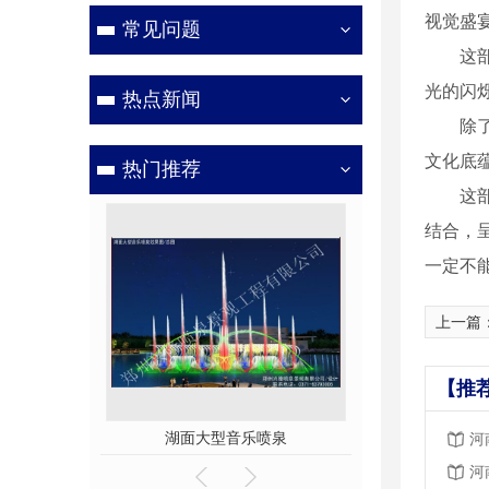
视觉盛
常见问题
这
光的闪
热点新闻
除
文化底
热门推荐
这
结合，
一定不
上一篇
【推
湖面大型音乐喷泉
彩色音
河
河