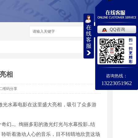
在
QQ咨询
搜索
线
客
扫
一
服
扫
更
精
彩
亮相
咨询热线：
13223051962
二维码分享
激光水幕电影在这里盛大亮相，吸引了众多游
幻..。绚丽多彩的激光灯光与水幕投影..结
，聆听着激动人心的音乐，目不转睛地欣赏这场