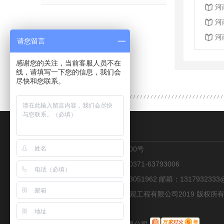
河
河
河
请您留言
感谢您的关注，当前客服人员不在
线，请填写一下您的信息，我们会
尽快和您联系。
CONTACT US
地址：郑州市金水区花园路100号
热线：13223051962 传真：0371-63793006
联系人：张经理 手机：13223051962 邮箱：1317932333@
Copyright © 郑州兴隆喷泉景观工程有限公司2019 版权
18046247号-5