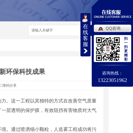
在
QQ咨询
搜索
线
客
扫
一
服
扫
更
精
彩
新环保科技成果
咨询热线：
13223051962
二维码分享
动力。这一工程以其独特的方式在改善空气质量
了一层透明的保护膜，有效阻挡有害物质对大气
环境。通过喷洒细小颗粒，人造雾工程成功将污