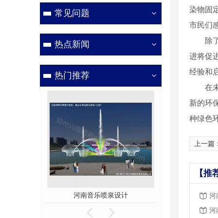
染物固
常见问题
市民们
除
热点新闻
进将促
经验和
热门推荐
在
新的环
种绿色
上一篇
【推
泉设计
广场梅花形音乐喷泉3
广场梅花形
河
河