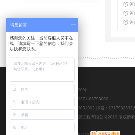
河
河
河
请您留言
感谢您的关注，当前客服人员不在
线，请填写一下您的信息，我们会
尽快和您联系。
CONTACT US
地址：郑州市金水区花园路100号
热线：13223051962 传真：0371-63793006
联系人：张经理 手机：13223051962 邮箱：1317932333@
Copyright © 郑州兴隆喷泉景观工程有限公司2019 版权
18046247号-5