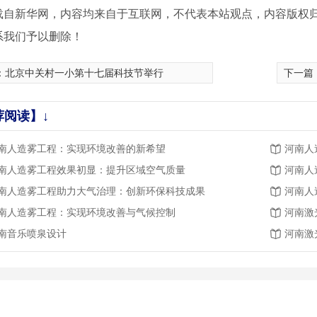
载自新华网，内容均来自于互联网，不代表本站观点，内容版权
系我们予以删除！
：
北京中关村一小第十七届科技节举行
下一篇
荐阅读】↓
南人造雾工程：实现环境改善的新希望
河南人
南人造雾工程效果初显：提升区域空气质量
河南人
南人造雾工程助力大气治理：创新环保科技成果
河南人
南人造雾工程：实现环境改善与气候控制
河南激
南音乐喷泉设计
河南激
喷泉3
广场梅花形音乐喷泉1