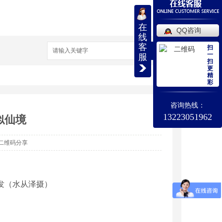
在
QQ咨询
线
客
扫
搜索
一
服
扫
更
精
彩
咨询热线：
13223051962
似仙境
二维码分享
发（水从泽摄）