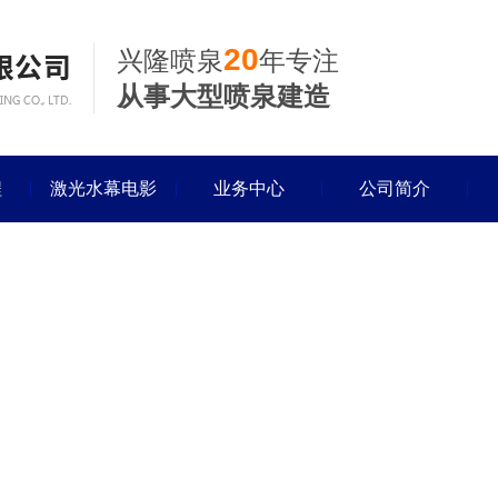
20
兴隆喷泉
年专注
从事大型喷泉建造
程
激光水幕电影
业务中心
公司简介