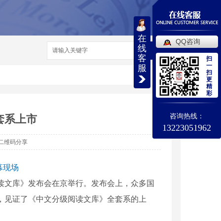
在
QQ咨询
线
搜索
客
扫
一
服
扫
更
精
彩
咨询热线：
套系上市
13223051962
二维码分享
幕现场
阅读文库》发布会在京举行。发布会上，众多国
，见证了《中文分级阅读文库》全套系的上