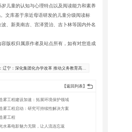
15岁儿童的认知与心理特点以及阅读能力和素养
品。文库基于亲近母语研发的儿童分级阅读标
金波、新美南吉、宫泽贤治、吉卜林等国内外名
内容版权归属原作者及站点所有，如有对您造成
：
辽宁：深化集团化办学改革 推动义务教育高质量发展
【返回列表】
造雾工程建设加速：拓展环境保护领域
造雾工程启动：研究可持续性解决方案
造雾工程
形音乐喷泉1
光水幕电影魅力无限，让人流连忘返