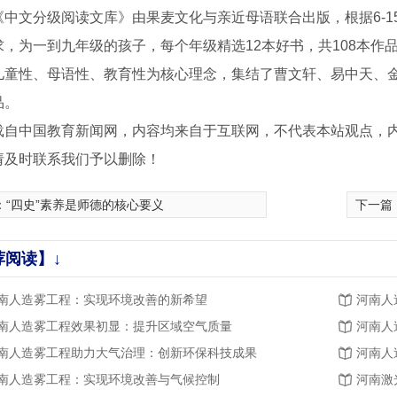
《中文分级阅读文库》由果麦文化与亲近母语联合出版，根据6-
求，为一到九年级的孩子，每个年级精选12本好书，共108本作
儿童性、母语性、教育性为核心理念，集结了曹文轩、易中天、
品。
载自中国教育新闻网，内容均来自于互联网，不代表本站观点，
请及时联系我们予以删除！
：
“四史”素养是师德的核心要义
下一篇
荐阅读】↓
南人造雾工程：实现环境改善的新希望
河南人
南人造雾工程效果初显：提升区域空气质量
河南人
南人造雾工程助力大气治理：创新环保科技成果
河南人
喷泉设计
广场梅花形音乐喷泉3
广场梅花
南人造雾工程：实现环境改善与气候控制
河南激