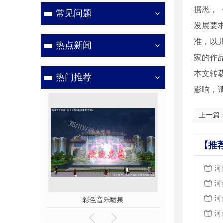
据悉，
常见问题
发展要
准，以
热点新闻
家的作
本文转
热门推荐
影响，
上一篇
【推
河
河
河
乐喷泉
彩色音乐喷泉
河南音乐
河