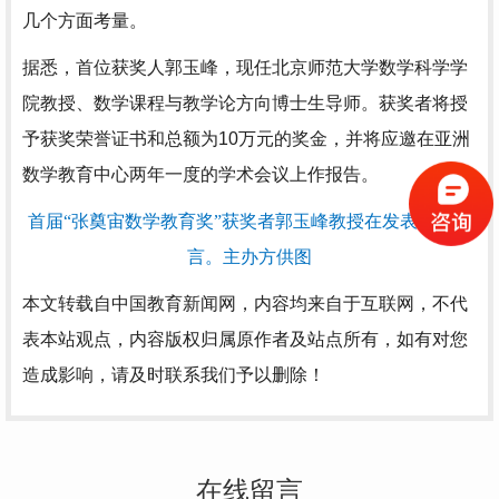
几个方面考量。
据悉，
首位获奖人
郭玉峰，现任
北京师范大学数学科学学
院教授、数学课程与教学论方向博士生导师
。获奖者将授
予获奖荣誉证书和总额为10万元的奖金，并将应邀在亚洲
数学教育中心两年一度的学术会议上作报告。
首届“张奠宙数学教育奖”获奖者郭玉峰教授在发表获奖感
言。主办方供图
本文转载自中国教育新闻网，内容均来自于互联网，不代
表本站观点，内容版权归属原作者及站点所有，如有对您
造成影响，请及时联系我们予以删除！
在线留言