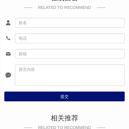
RELATED TO RECOMMEND
提交
相关推荐
RELATED TO RECOMMEND