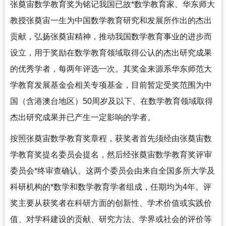
张奠宙数学教育奖为铭记
我国已故*数学教育家、华东师大
教授张奠宙
一生为中国数学教育研究和发展所作出的杰出
贡献，弘扬张奠宙精神，推动我国数学教育事业的进步而
设立，用于奖励在数学教育领域取得公认的杰出研究成果
的优秀学者，每两年评选一次。其奖
金来源系华东师范大
学教育发展基金会相关专项基金，目前暂定受奖范围为中
国（含港澳台地区）50周岁及以下、在数学教育领域取得
杰出研究成果并已产生一定影响的学者。
按照张奠宙数学教育奖章程，获奖者首先须经由张奠宙数
学教育奖提名委员会提名，然后经张奠宙数学教育奖评审
委员会*终审查确认。这两个委员会由来自全国多所大学及
科研机构的*数学和数学教育学者组成，任期均为4年。评
奖主要从获奖者在科研方面的创新性、学术价值或实践价
值、对学科建设的贡献、研究方法、学界或社会的评价等