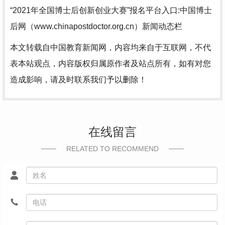
“2021年全国博士后创新创业大赛”报名平台入口:中国博士
后网（www.chinapostdoctor.org.cn）新闻动态栏
本文转载自中国教育新闻网，内容均来自于互联网，不代
表本站观点，内容版权归属原作者及站点所有，如有对您
造成影响，请及时联系我们予以删除！
在线留言
RELATED TO RECOMMEND