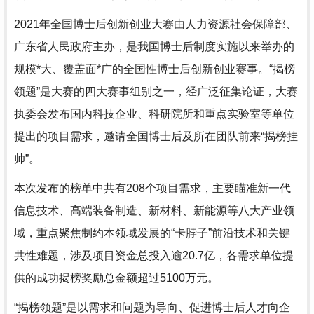
2021年全国博士后创新创业大赛由人力资源社会保障部、
广东省人民政府主办，是我国博士后制度实施以来举办的
规模*大、覆盖面*广的全国性博士后创新创业赛事。“揭榜
领题”是大赛的四大赛事组别之一，经广泛征集论证，大赛
执委会发布国内科技企业、科研院所和重点实验室等单位
提出的项目需求，邀请全国博士后及所在团队前来“揭榜挂
帅”。
本次发布的榜单中共有208个项目需求，主要瞄准新一代
信息技术、高端装备制造、新材料、新能源等八大产业领
域，重点聚焦制约本领域发展的“卡脖子”前沿技术和关键
共性难题，涉及项目资金总投入逾20.7亿，各需求单位提
供的成功揭榜奖励总金额超过5100万元。
“揭榜领题”是以需求和问题为导向、促进博士后人才向企