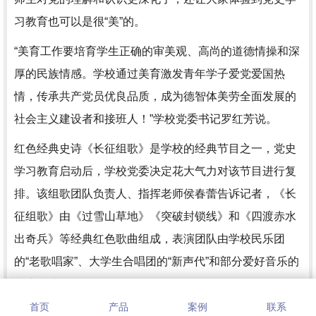
习教育也可以是很“美”的。
“美育工作要培育学生正确的审美观、高尚的道德情操和深
厚的民族情感。学校通过美育激发青年学子爱党爱国热
情，传承共产党员优良品质，成为德智体美劳全面发展的
社会主义建设者和接班人！”学校党委书记罗红芳说。
红色经典史诗《长征组歌》是学校的经典节目之一，党史
学习教育启动后，学校党委决定花大气力对该节目进行复
排。该组歌团队负责人、指挥老师侯春蕾告诉记者，《长
征组歌》由《过雪山草地》《突破封锁线》和《四渡赤水
出奇兵》等经典红色歌曲组成，表演团队由学校民乐团
的“老歌唱家”、大学生合唱团的“新声代”和部分爱好音乐的
师生组成。
首页
产品
案例
联系
铜仁市万山区以前曾因盛产汞被誉为“中国汞都”。为拓展