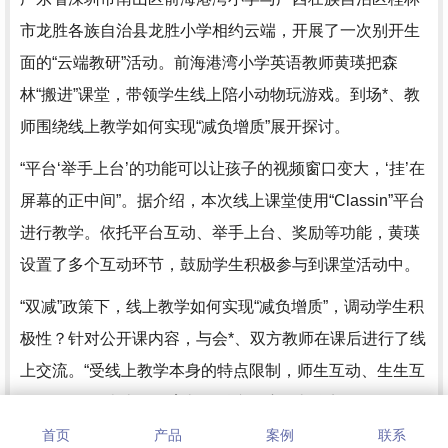
市龙胜各族自治县龙胜小学相约云端，开展了一次别开生
面的“云端教研”活动。前海港湾小学英语教师黄瑛把森
林“搬进”课堂，带领学生线上陪小动物玩游戏。到场*、教
师围绕线上教学如何实现“减负增质”展开探讨。
“平台‘举手上台’的功能可以让孩子的视频窗口变大，‘挂’在
屏幕的正中间”。据介绍，本次线上课堂使用“Classin”平台
进行教学。依托平台互动、举手上台、奖励等功能，黄瑛
设置了多个互动环节，鼓励学生积极参与到课堂活动中。
“双减”政策下，线上教学如何实现“减负增质”，调动学生积
极性？针对公开课内容，与会*、双方教师在课后进行了线
上交流。“受线上教学本身的特点限制，师生互动、生生互
动很困难。”南山区教育督导科专职责任督学刘正军评价，
黄瑛的课堂利用好平台功能，突破了互动的困难，课程的
首页
产品
案例
联系