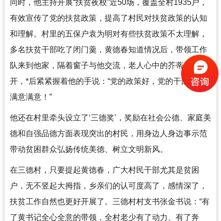
同时，他主持开展“扶贫夜校”近50场，覆盖全村1935户，
有效宣传了党的扶贫政策，提高了村民对扶贫政策的认知
和理解。村里的五保户袁为明对有些扶贫政策不太理解，
多名扶贫干部吃了闭门羹，黄德春知道情况后，带领工作
队来到他家，隔着窗子与他交流，老人心中的芥蒂终于解
开，*后紧紧握着他的手说：“党的政策好，党的干部好，
满意满意！”
他还在村里牵头设立了‘三德奖’，奖励在社会公德、家庭美
德和自强品德方面表现突出的村民，用身边人身边事示范
带动贫困群众弘扬传统美德、树立文明新风。
在三德村，只要提起黄德春，广大村民干部尤其是贫困
户，无不竖起大拇指，乡亲们的认可度高了，感情深了，
扶贫工作自然也更好开展了。三德村村支书张金书说：“有
了黄书记全心全意的带领，全村老少有了动力、有了奔