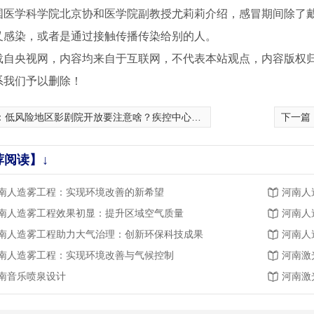
学科学院北京协和医学院副教授尤莉莉介绍，感冒期间除了戴
叉感染，或者是通过接触传播传染给别的人。
载自央视网，内容均来自于互联网，不代表本站观点，内容版权
系我们予以删除！
：
低风险地区影剧院开放要注意啥？疾控中心*：做好六方面工作
下一篇
荐阅读】↓
南人造雾工程：实现环境改善的新希望
河南人
南人造雾工程效果初显：提升区域空气质量
河南人
南人造雾工程助力大气治理：创新环保科技成果
河南人
南人造雾工程：实现环境改善与气候控制
河南激
南音乐喷泉设计
河南激
乐喷泉
河南音乐喷泉设计
广场梅花