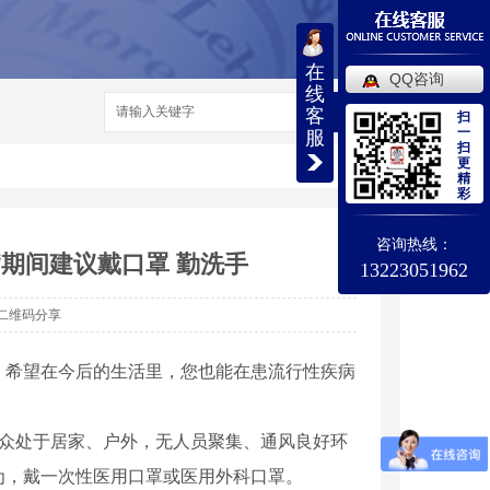
在
QQ咨询
线
搜索
客
扫
一
服
扫
更
精
彩
咨询热线：
病期间建议戴口罩 勤洗手
13223051962
二维码分享
希望在今后的生活里，您也能在患流行性疾病
众处于居家、户外，无人员聚集、通风良好环
为，戴一次性医用口罩或医用外科口罩。