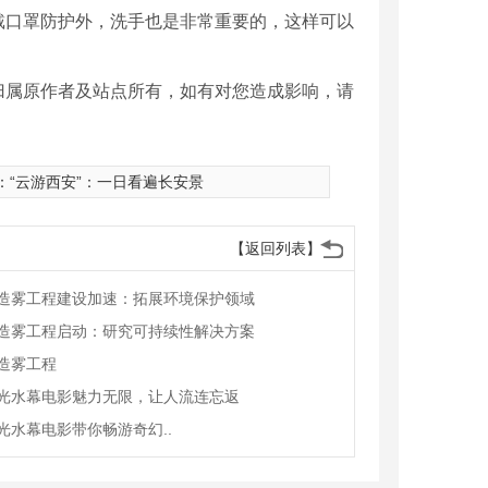
口罩防护外，洗手也是非常重要的，这样可以
归属原作者及站点所有，如有对您造成影响，请
：
“云游西安”：一日看遍长安景
【返回列表】
造雾工程建设加速：拓展环境保护领域
造雾工程启动：研究可持续性解决方案
造雾工程
光水幕电影魅力无限，让人流连忘返
光水幕电影带你畅游奇幻..
形音乐喷泉3
广场梅花形音乐喷泉1