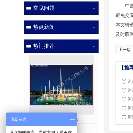
中国医
常见问题
避免交
本文转
热点新闻
及时联
热门推荐
上一篇
【推
河
河
河
河
河
湖面大型音乐喷泉
彩色音
请您留言
感谢您的关注，当前客服人员不在