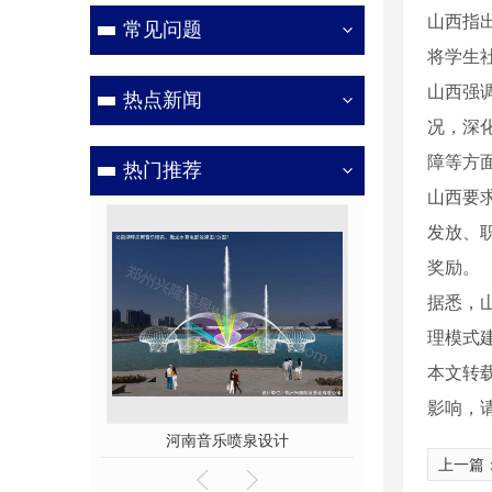
山西指
常见问题
将学生
山西强
热点新闻
况，深
障等方
热门推荐
山西要
发放、
奖励。
据悉，
理模式
本文转
影响，
河南音乐喷泉设计
广场梅花形音乐喷泉3
上一篇