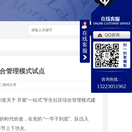
搜索
在
QQ咨询
线
客
扫
一
服
扫
更
精
彩
综合管理模式试点
咨询热线：
二维码分享
13223051962
印发关于 开展“一站式”学生社区综合管理模式建
的时代价值，在党的 “一竿子到底”、队伍入
环节上下功夫。