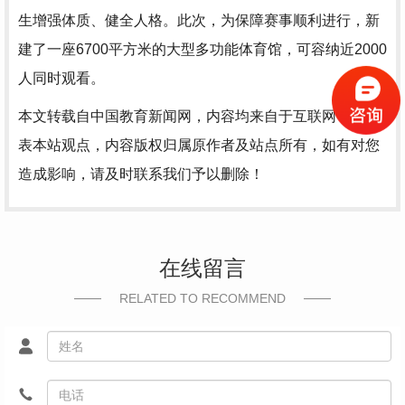
生增强体质、健全人格。此次，为保障赛事顺利进行，新
建了一座6700平方米的大型多功能体育馆，可容纳近2000
人同时观看。
本文转载自中国教育新闻网，内容均来自于互联网，不代
表本站观点，内容版权归属原作者及站点所有，如有对您
造成影响，请及时联系我们予以删除！
在线留言
RELATED TO RECOMMEND