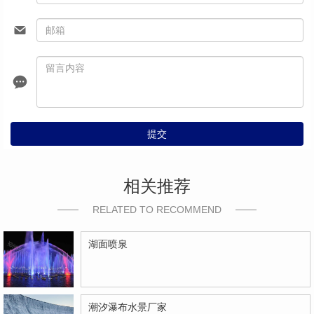
提交
相关推荐
RELATED TO RECOMMEND
湖面喷泉
潮汐瀑布水景厂家