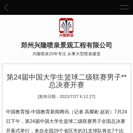
郑州兴隆喷泉景观工程有限公司
兴隆喷泉20年专注 从事大型喷泉建造
第24届中国大学生篮球二级联赛男子**
总决赛开赛
[发布日期：2022/7/27 6:12:27]
中国教育报-中国教育新闻网讯（记者 高耀彬 赵岩）7月24
日下午，第24届中国大学生篮球二级联赛男子全国总决赛
开幕式举行，来自全国29个省区市的31支球队将在7个比