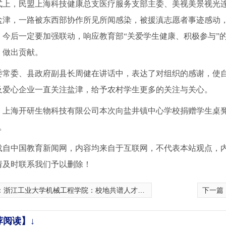
式上，民盟上海科技健康总支医疗服务支部主委、美视美景视光
盐津，一路被东西部协作所见所闻感染，被援滇志愿者事迹感动
。今后一定要加强联动，响应教育部
“关爱学生健康、积极参与”
，做出贡献。
委常委、县政府副县长周健在讲话中，表达了对组织的感谢，使
及爱心企业一直关注盐津，给予农村学生更多的关注与关心。
，上海开研生物科技有限公司本次向盐井镇中心学校捐赠学生桌
副。
载自中国教育新闻网，内容均来自于互联网，不代表本站观点，
请及时联系我们予以删除！
：
浙江工业大学机械工程学院：校地共谱人才培养协奏曲
下一篇
荐阅读】↓