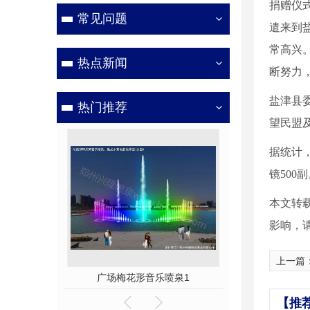
捐赠仪
常见问题
遣来到
常高兴
热点新闻
断努力
盐津县
热门推荐
望民盟
据统计
镜500
本文转
影响，
上一篇
乐喷泉3
广场梅花形音乐喷泉1
【推