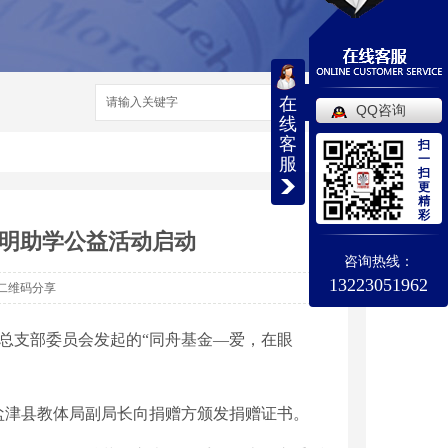
在
搜索
QQ咨询
线
客
扫
一
服
扫
更
精
彩
启明助学公益活动启动
咨询热线：
13223051962
二维码分享
总支
部委员会
发起的
“同舟基金—爱，在眼
盐津县教体局副局长向捐赠方颁发捐赠证书。