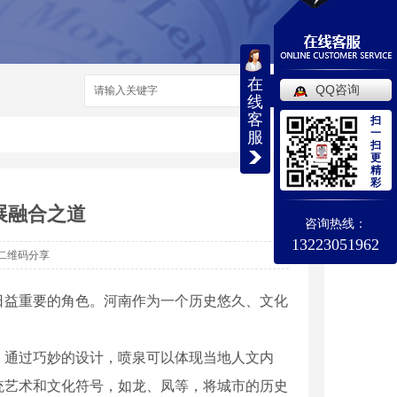
在
QQ咨询
搜索
线
客
扫
一
服
扫
更
精
彩
展融合之道
咨询热线：
13223051962
二维码分享
日益重要的角色。河南作为一个历史悠久、文化
。通过巧妙的设计，喷泉可以体现当地人文内
统艺术和文化符号，如龙、凤等，将城市的历史