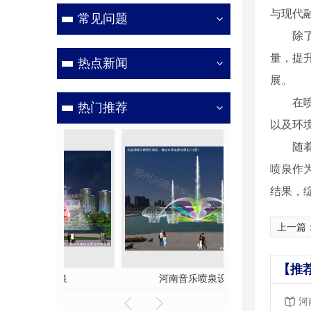
与现代
常见问题
除
量，提
热点新闻
展。
在
热门推荐
以及环
随
喷泉作
结果，
上一篇
【推
喷泉
河南音乐喷泉设计
广场梅花形
河