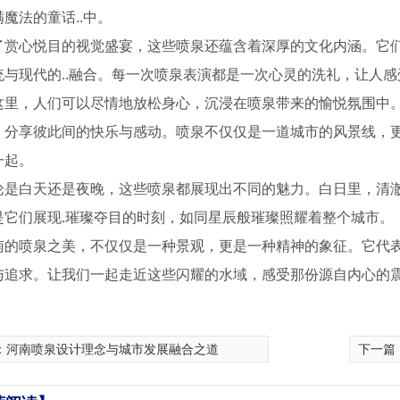
魔法的童话..中。
了赏心悦目的视觉盛宴，这些喷泉还蕴含着深厚的文化内涵。它
统与现代的..融合。每一次喷泉表演都是一次心灵的洗礼，让人
这里，人们可以尽情地放松身心，沉浸在喷泉带来的愉悦氛围中
，分享彼此间的快乐与感动。喷泉不仅仅是一道城市的风景线，
一起。
论是白天还是夜晚，这些喷泉都展现出不同的魅力。白日里，清
是它们展现.璀璨夺目的时刻，如同星辰般璀璨照耀着整个城市。
南的喷泉之美，不仅仅是一种景观，更是一种精神的象征。它代
与追求。让我们一起走近这些闪耀的水域，感受那份源自内心的
：
河南喷泉设计理念与城市发展融合之道
下一篇
形音乐喷泉1