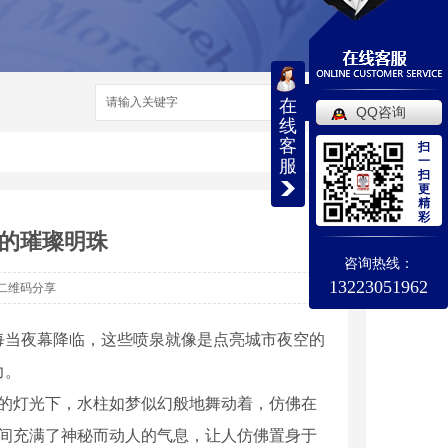
搜索
在
QQ咨询
线
客
扫
一
服
扫
更
精
彩
的璀璨明珠
咨询热线：
13223051962
二维码分享
每当夜幕降临，这些喷泉就像是点亮城市夜空的
力。
和的灯光下，水柱如梦似幻般地舞动着，仿佛在
空间充满了神秘而动人的气息，让人仿佛置身于