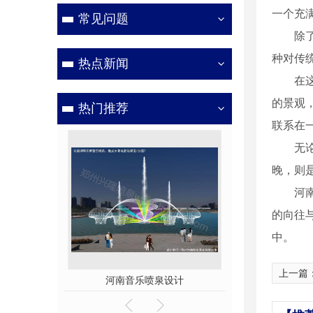
一个充满
常见问题
除
种对传
热点新闻
在
的景观
热门推荐
联系在
无
晚，则
河
的向往
中。
上一篇
喷泉设计
广场梅花形音乐喷泉3
广场梅花