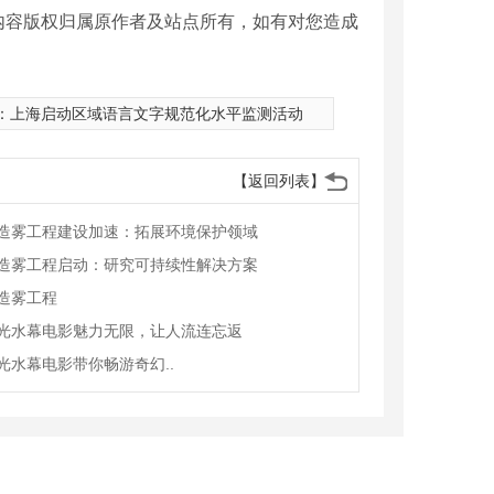
内容版权归属原作者及站点所有，如有对您造成
：
上海启动区域语言文字规范化水平监测活动
【返回列表】
造雾工程建设加速：拓展环境保护领域
造雾工程启动：研究可持续性解决方案
造雾工程
光水幕电影魅力无限，让人流连忘返
光水幕电影带你畅游奇幻..
形音乐喷泉3
广场梅花形音乐喷泉1