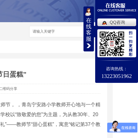
在
QQ咨询
线
搜索
客
扫
一
服
扫
更
精
彩
咨询热线：
节日蛋糕”
13223051962
二维码分享
教师节， ，青岛宁安路小学教师开心地与一个精
。学校以“致敬爱的您”为主题，为从教30年、20
”——教师节“甜心蛋糕”，寓意“铭记第37个教