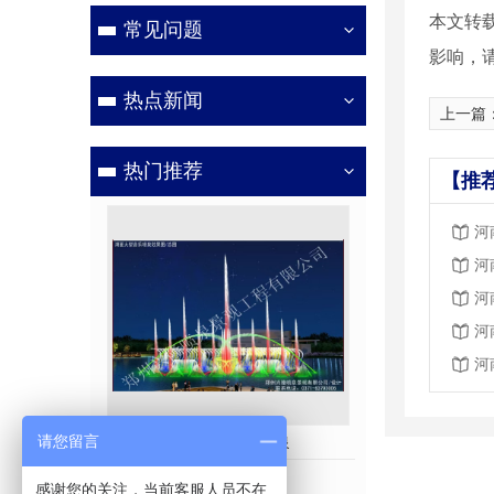
本文转
常见问题
影响，
热点新闻
上一篇
热门推荐
【推
河
河
河
河
河
请您留言
湖面大型音乐喷泉
彩色音
感谢您的关注，当前客服人员不在