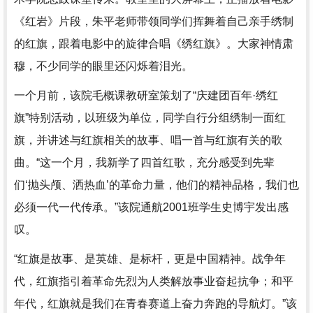
《红岩》片段，朱平老师带领同学们挥舞着自己亲手绣制
的红旗，跟着电影中的旋律合唱《绣红旗》。大家神情肃
穆，不少同学的眼里还闪烁着泪光。
一个月前，该院毛概课教研室策划了“庆建团百年·绣红
旗”特别活动，以班级为单位，同学自行分组绣制一面红
旗，并讲述与红旗相关的故事、唱一首与红旗有关的歌
曲。“这一个月，我新学了四首红歌，充分感受到先辈
们‘抛头颅、洒热血’的革命力量，他们的精神品格，我们也
必须一代一代传承。”该院通航2001班学生史博宇发出感
叹。
“红旗是故事、是英雄、是标杆，更是中国精神。战争年
代，红旗指引着革命先烈为人类解放事业奋起抗争；和平
年代，红旗就是我们在青春赛道上奋力奔跑的导航灯。”该